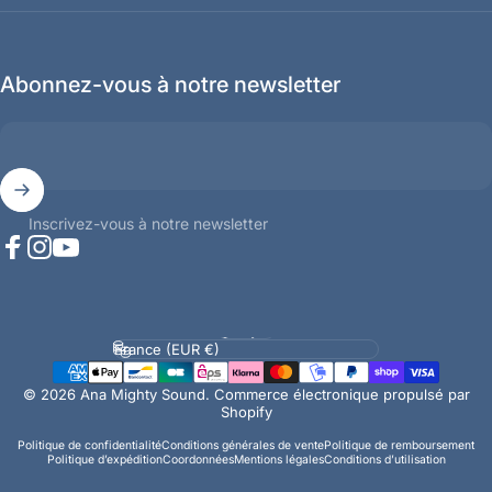
Abonnez-vous à notre newsletter
Inscrivez-vous à notre newsletter
Facebook
Instagram
YouTube
Langue
Pays/région
© 2026 Ana Mighty Sound.
Commerce électronique propulsé par
Shopify
Politique de confidentialité
Conditions générales de vente
Politique de remboursement
Politique d’expédition
Coordonnées
Mentions légales
Conditions d’utilisation