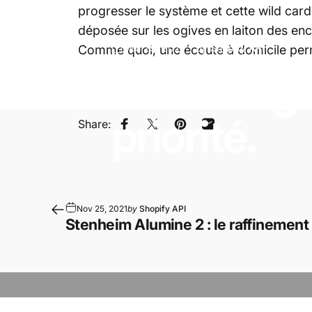
progresser le système et cette wild card
déposée sur les ogives en laiton des ence
Dec 29, 2021
by
Shopify API
Comme quoi, une écoute à domicile perm
Chez
Hug
priorité.
Share:
Share on Facebook
Share on X
Pin on Pinterest
Share by Email
Nov 25, 2021
by
Shopify API
Stenheim Alumine 2 : le raffinement 