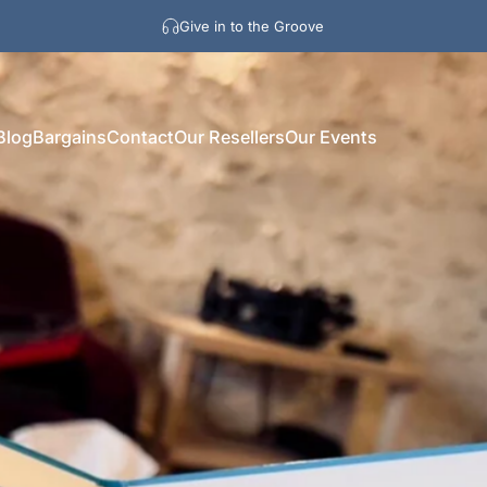
Give in to the Groove
Blog
Bargains
Contact
Our Resellers
Our Events