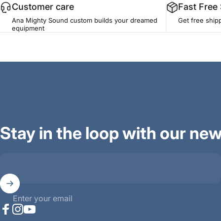
Customer care
Fast Free
Ana Mighty Sound custom builds your dreamed
Get free ship
equipment
Stay in the loop with our new
Enter your email
Facebook
Instagram
YouTube