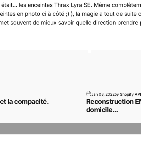
 était... les enceintes Thrax Lyra SE. Même complètem
intes en photo ci à côté ;) ), la magie a tout de suite 
et souvent de mieux savoir quelle direction prendre 
ues
?
Une
questi
Jan 08, 2022
by
Shopify API
et la compacité.
Reconstruction EM
domicile...