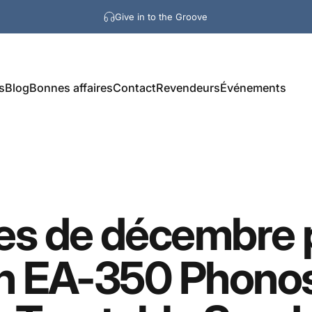
Give in to the Groove
s
Blog
Bonnes affaires
Contact
Revendeurs
Événements
es
de
décembre
n
EA-350
Phono