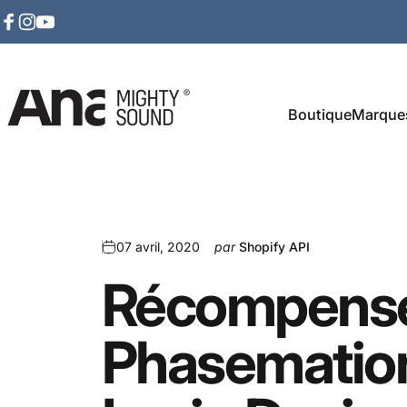
Passer au contenu
Facebook
Instagram
YouTube
Boutique
Marque
Ana Mighty Sound
07 avril, 2020
par
Shopify API
Récompens
Phasematio