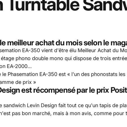
n
Turntable
Sand
le meilleur achat du mois selon le mag
semation EA-350
vient d'être élu Meilleur Achat du 
le étage phono double mono qui dispose de trois entré
on EA-2000...
e le
Phasemation EA-350
est « l'un des phonostats les 
gamme de prix »
Design
est récompensé par le prix Posi
le sandwich Levin Design
fait tout ce qu'un tapis de pla
 n'est pas bon marché, mais à mon avis, comme pour tout