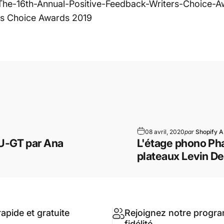
The-16th-Annual-Positive-Feedback-Writers-Choice-A
ers Choice Awards 2019
il
08 avril, 2020
par
Shopify A
PU-GT par Ana
L'étage phono Ph
plateaux Levin D
rapide et gratuite
Rejoignez notre progr
fidélité