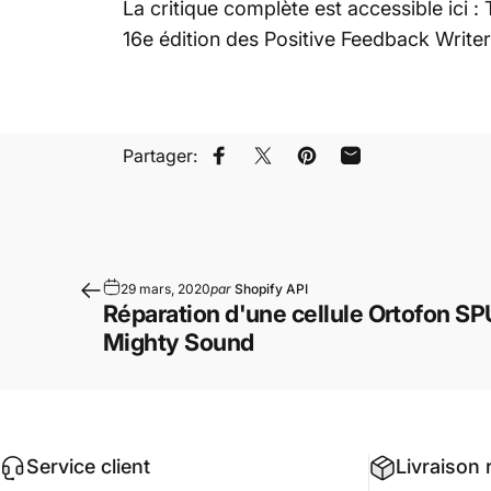
La critique complète est accessible ici :
16e édition des Positive Feedback Writ
Partager:
Partager sur Facebook
Partager sur X
Épingler sur Pinterest
Partager par Ema
29 mars, 2020
par
Shopify API
Réparation d'une cellule Ortofon S
Mighty Sound
Service client
Livraison 