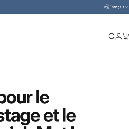
Français
Recherc
Conn
P
pour
le
stage
et
le