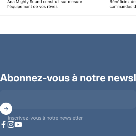
Ana Mighty Sound construit sur mesure
Bénéficiez de 
l'équipement de vos rêves
commandes d
Abonnez-vous à notre newsl
Inscrivez-vous à notre newsletter
Facebook
Instagram
YouTube