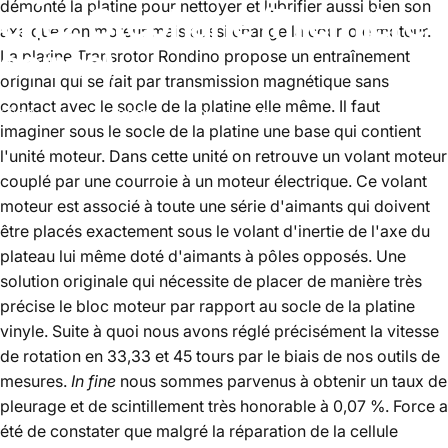
démonté la platine pour nettoyer et lubrifier aussi bien son
chez
Stéphane
(Première
axe que son moteur mais aussi changé la courroie moteur.
soirée)
La platine Transrotor Rondino propose un entraînement
original qui se fait par transmission magnétique sans
contact avec le socle de la platine elle même. Il faut
06 septembre, 2023
par
Shopify API
imaginer sous le socle de la platine une base qui contient
l'unité moteur. Dans cette unité on retrouve un volant moteur
couplé par une courroie à un moteur électrique. Ce volant
moteur est associé à toute une série d'aimants qui doivent
être placés exactement sous le volant d'inertie de l'axe du
plateau lui même doté d'aimants à pôles opposés. Une
solution originale qui nécessite de placer de manière très
précise le bloc moteur par rapport au socle de la platine
vinyle. Suite à quoi nous avons réglé précisément la vitesse
de rotation en 33,33 et 45 tours par le biais de nos outils de
mesures.
In fine
nous sommes parvenus à obtenir un taux de
pleurage et de scintillement très honorable à 0,07 %. Force a
été de constater que malgré la réparation de la cellule