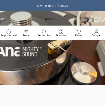
Passer au contenu
Give in to the Groove
Ana Mighty Sound
Navigation
Rech
P
Page d’accueil
Menu
Recherche
Boutique
Panier
Compte