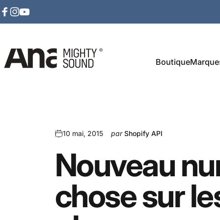
Passer au contenu
Facebook
Instagram
YouTube
Boutique
Marque
Ana Mighty Sound
10 mai, 2015
par
Shopify API
Nouveau
nu
chose
sur
le