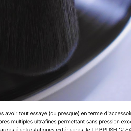
près avoir tout essayé (ou presque) en terme d'accessoi
res multiples ultrafines permettant sans pression exces
harges électrostatiques extérieures, le LP BRUSH
CLE