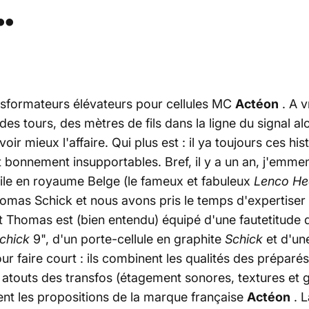
.
ransformateurs élévateurs pour cellules MC
Actéon
. A v
des tours, des mètres de fils dans la ligne du signal al
voir mieux l'affaire. Qui plus est : il ya toujours ces 
t bonnement insupportables. Bref, il y a un an, j'emm
ile en royaume Belge (le fameux et fabuleux
Lenco He
Thomas Schick et nous avons pris le temps d'expertiser 
 Thomas est (bien entendu) équipé d'une fautetitude d
chick
9", d'un porte-cellule en graphite
Schick
et d'une
ur faire court : ils combinent les qualités des prépa
atouts des transfos (étagement sonores, textures et gro
ent les propositions de la marque française
Actéon
. L