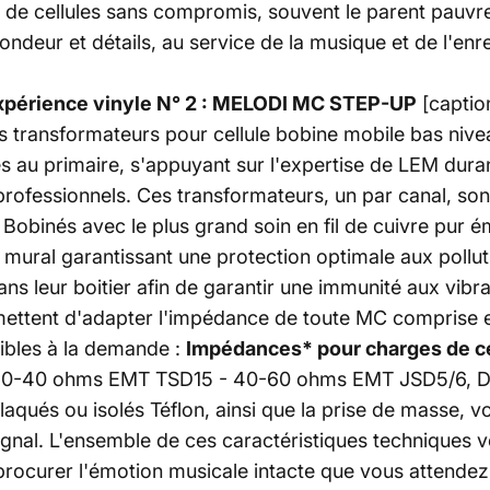
 de cellules sans compromis, souvent le parent pauvr
ndeur et détails, au service de la musique et de l'enre
xpérience vinyle N° 2 : MELODI MC STEP-UP
[captio
 transformateurs pour cellule bobine mobile bas nive
 au primaire, s'appuyant sur l'expertise de LEM duran
ofessionnels. Ces transformateurs, un par canal, sont 
. Bobinés avec le plus grand soin en fil de cuivre pur é
 mural garantissant une protection optimale aux pollu
ns leur boitier afin de garantir une immunité aux vibr
mettent d'adapter l'impédance de toute MC comprise e
sibles à la demande :
Impédances* pour charges de cel
20-40 ohms EMT TSD15 - 40-60 ohms EMT JSD5/6, D
qués ou isolés Téflon, ainsi que la prise de masse, 
gnal. L'ensemble de ces caractéristiques techniques vo
procurer l'émotion musicale intacte que vous attendez