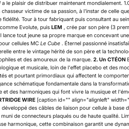
d
a le plaisir de distribuer maintenant mondialement. 1
un chasseur victime de sa passion, à l'instar de celle 
fidélité.
Tour à tour fabriquant puis consultant au se
, comme Evolute, puis
LEM
, crée par son père (3 prem
l lance tout jeune sa propre marque en concevant une
 pour cellules MC
Le Cube
. Éternel passionné insatisfai
relle entre le vintage hérité de son père et la techno
diophiles et des amoureux de la marque.
2. Un
CTÉON
ogique et musicale, loin de l'effet placebo et des mod
ités et pourtant primordiaux qui affectent le comporte
égance schématique fondamentale dans la transformatio
e et des harmoniques qui font vivre la musique et l'ém
ARTRIDGE WIRE
[caption id="" align="alignleft" width=
 développé des câbles de liaison pour cellule à base d
e, muni de connecteurs plaqués ou de haute qualité. Li
sse harmonique, cette combinaison garantit une dynam