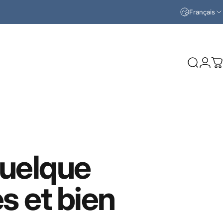
Français
Recherc
Conn
P
uelque
es
et
bien