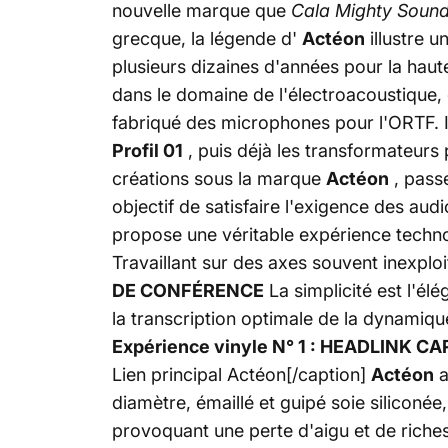
nouvelle marque que
Cala Mighty Soun
grecque, la légende d'
Actéon
illustre 
plusieurs dizaines d'années pour la haute 
dans le domaine de l'électroacoustique
fabriqué des microphones pour l'ORTF. I
Profil 01
, puis déjà les transformateurs
créations sous la marque
Actéon
, passe
objectif de satisfaire l'exigence des au
propose une véritable expérience technol
Travaillant sur des axes souvent inexplo
DE CONFÉRENCE
La simplicité est l'él
la transcription optimale de la dynamiqu
Expérience vinyle N° 1 : HEADLINK C
Lien principal Actéon[/caption]
Actéon
a
diamètre, émaillé et guipé soie siliconé
provoquant une perte d'aigu et de riche