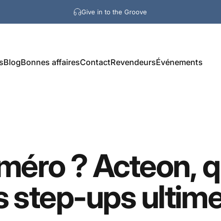
Give in to the Groove
s
Blog
Bonnes affaires
Contact
Revendeurs
Événements
méro
?
Acteon,
q
s
step-ups
ultim