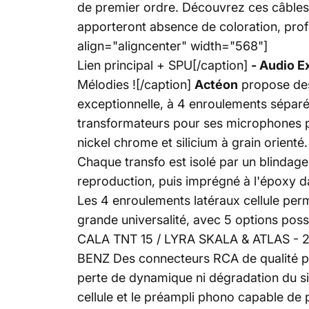
de premier ordre. Découvrez ces câbles
apporteront absence de coloration, profo
align="aligncenter" width="568"]
Lien principal + SPU[/caption]
- Audio E
Mélodies ![/caption]
Actéon
propose des
exceptionnelle, à 4 enroulements séparés
transformateurs pour ses microphones pr
nickel chrome et silicium à grain orienté
Chaque transfo est isolé par un blindage
reproduction, puis imprégné à l'époxy da
Les 4 enroulements latéraux cellule per
grande universalité, avec 5 options pos
CALA TNT 15 / LYRA SKALA & ATLAS - 
BENZ Des connecteurs RCA de qualité pla
perte de dynamique ni dégradation du si
cellule et le préampli phono capable de 