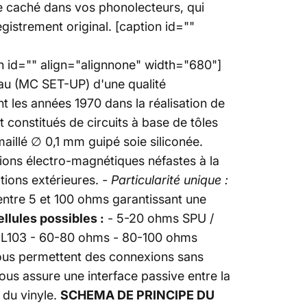
e caché dans vos phonolecteurs, qui
gistrement original. [caption id=""
n id="" align="alignnone" width="680"]
au (MC SET-UP) d'une qualité
t les années 1970 dans la réalisation de
constitués de circuits à base de tôles
maillé ∅ 0,1 mm guipé soie siliconée.
tions électro-magnétiques néfastes à la
ations extérieures.
- Particularité unique :
ntre 5 et 100 ohms garantissant une
lules possibles :
- 5-20 ohms SPU /
L103 - 60-80 ohms - 80-100 ohms
vous permettent des connexions sans
us assure une interface passive entre la
 du vinyle.
SCHEMA DE PRINCIPE DU