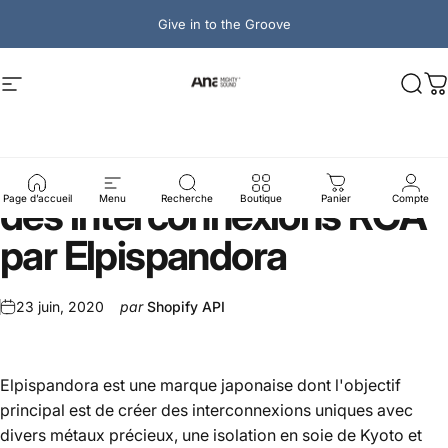
Passer au contenu
Give in to the Groove
Ana Mighty Sound
Navigation
Rech
P
Red
Miracle
II
:
l'essence
des
interconnexions
RCA
Page d’accueil
Menu
Recherche
Boutique
Panier
Compte
par
Elpispandora
23 juin, 2020
par
Shopify API
Elpispandora
est une marque japonaise dont l'objectif
principal est de créer des interconnexions uniques avec
divers métaux précieux, une isolation en soie de Kyoto et