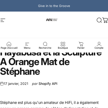
Passer au contenu
Give in to the Groove
Ana Mighty Sound
Navigation
Rech
P
La
nouvelle
Mutech
Hayabusa
et
la
Sculpture
Page d’accueil
Menu
Recherche
Boutique
Panier
Compte
A
Orange
Mat
de
Stéphane
17 janvier, 2021
par
Shopify API
Stéphane est plus qu'un amateur de HiFi, il a également