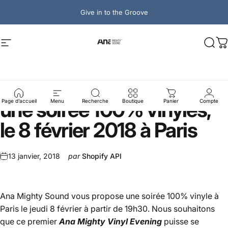
Passer au contenu
Give in to the Groove
Ana Mighty Sound
Navigation
Rech
P
Venez
nous
rejoindre
pour
une
soirée
100%
vinyles,
Page d’accueil
Menu
Recherche
Boutique
Panier
Compte
le
8
février
2018
à
Paris
13 janvier, 2018
par
Shopify API
Ana Mighty Sound vous propose une soirée 100% vinyle à
Paris le jeudi 8 février à partir de 19h30. Nous souhaitons
que ce premier
Ana Mighty Vinyl Evening
puisse se