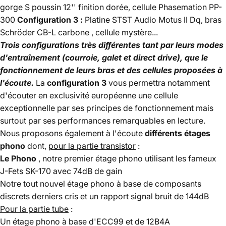
gorge S poussin 12'' finition dorée, cellule Phasemation PP-
300
Configuration 3 :
Platine STST Audio Motus II Dq, bras
Schröder CB-L carbone , cellule mystère...
Trois configurations très différentes tant par leurs modes
d'entraînement (courroie, galet et direct drive), que le
fonctionnement de leurs bras et des cellules proposées à
l'écoute.
La
configuration 3
vous permettra notamment
d'écouter en exclusivité européenne une cellule
exceptionnelle par ses principes de fonctionnement mais
surtout par ses performances remarquables en lecture.
Nous proposons également à l'écoute
différents étages
phono
dont,
pour la partie transistor
:
Le Phono
, notre premier étage phono utilisant les fameux
J-Fets SK-170 avec 74dB de gain
Notre tout nouvel étage phono à base de composants
discrets derniers cris et un rapport signal bruit de 144dB
Pour la partie tube
:
Un étage phono à base d'ECC99 et de 12B4A