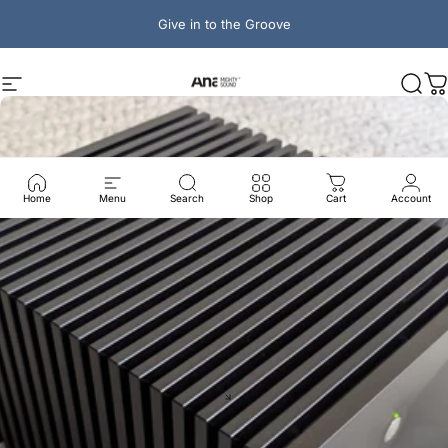
Skip to content
Give in to the Groove
Ana Mighty Sound
Site navigation
Sear
C
Home
Menu
Search
Shop
Cart
Account