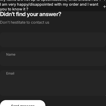
I am very happy/disappointed with my order and I want
you to know it ?
Didn’t find your answer?
Don't hestitate to contact us
Name
Email
Send message
Message
Send message