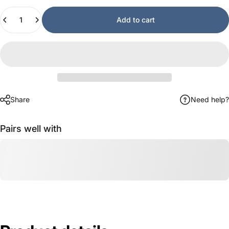
Quantity
Add to cart
Share
Need help?
Pairs well with