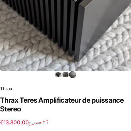
Thrax
Thrax
Teres
Amplificateur
de
puissance
Stereo
Sale price
Regular price
€13.800,00
€21.840,00